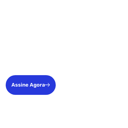
online sem lag
Com a nossa internet fibra óptica, gamers de Pouso
Alegre, Santa Rita, Itajubá e região desfrutam de
conexões rápidas e estáveis, com baixa latência e
ping reduzido. Ideal para jogos online, streaming na
Twitch, lives no YouTube e eSports. Chega de lag,
desconexões e travamentos: jogue como um
verdadeiro pro!
Assine Agora