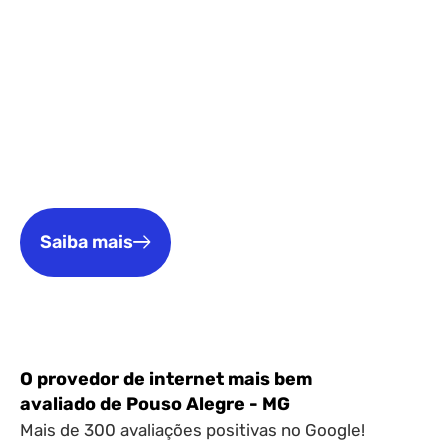
Transforme sua casa com a melhor internet
residencial de Pouso Alegre, Piranguinho, Jacutinga
e cidades vizinhas. Tenha Wi-Fi de alta performance
para toda a família, assista séries, faça
videochamadas, use redes sociais e conecte vários
dispositivos ao mesmo tempo, com qualidade e
estabilidade.
Saiba mais
O provedor de internet mais bem
avaliado de Pouso Alegre - MG
Mais de 300 avaliações positivas no Google!